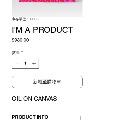
庫存單位： 0003
I'M A PRODUCT
價
$930.00
格
數量
*
新增至購物車
OIL ON CANVAS
PRODUCT INFO
I'm a product detail. I'm a great place